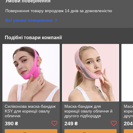
Умови повернення
Повернення товару впродовж 14 днів за домовленістю
Всі умови повернення
Подібні товари компанії
Силіконова маска-бандаж
Маска-бандаж для
Маск
KSY для корекції овалу
корекції овалу обличчя й
коре
обличчя
другого підборіддя
друг
390
249
204
₴
₴