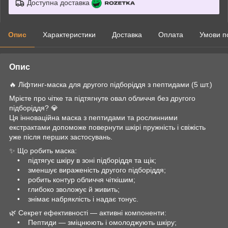
Доступна доставка
Опис
Характеристики
Доставка
Оплата
Умови п
Опис
🔥 Ліфтинг-маска для другого підборіддя з пептидами (5 шт.)
Мрієте про чітке та підтягнуте овал обличчя без другого
підборіддя? 💎
Ця інноваційна маска з пептидами та рослинними
екстрактами допоможе повернути шкірі пружність і свіжість
уже після перших застосувань.
✨ Що робить маска:
• підтягує шкіру в зоні підборіддя та щік;
• зменшує вираженість другого підборіддя;
• робить контур обличчя чіткішим;
• глибоко зволожує й живить;
• знімає набряклість і надає тонус.
🌿 Секрет ефективності — активні компоненти:
• Пептиди — зміцнюють і омолоджують шкіру;