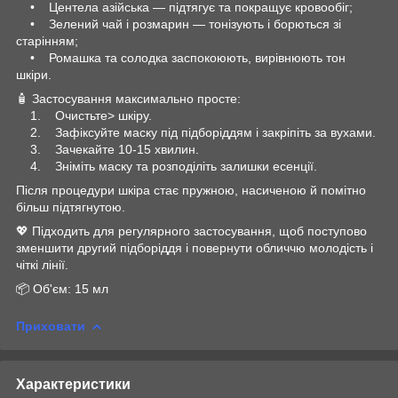
• Центела азійська — підтягує та покращує кровообіг;
• Зелений чай і розмарин — тонізують і борються зі
старінням;
• Ромашка та солодка заспокоюють, вирівнюють тон
шкіри.
🧴 Застосування максимально просте:
1. Очистьте> шкіру.
2. Зафіксуйте маску під підборіддям і закріпіть за вухами.
3. Зачекайте 10-15 хвилин.
4. Зніміть маску та розподіліть залишки есенції.
Після процедури шкіра стає пружною, насиченою й помітно
більш підтягнутою.
💖 Підходить для регулярного застосування, щоб поступово
зменшити другий підборіддя і повернути обличчю молодість і
чіткі лінії.
📦 Об'єм: 15 мл
Приховати
Характеристики