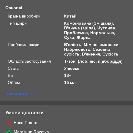
Основні
Країна виробник
Китай
Тип шкіри
Комбінована (Змішана),
В'януча (зріла), Чутлива,
Проблемна, Нормальна,
Суха, Жирна
Проблема шкіри
В'ялість, Мімічні зморшки,
Набряклість, Сезонна
сухість, В'янення, Сухість
Область застосування
Т-зоні (лоб, ніс, підборіддя)
Стать
Унісекс
Вік
18+
Об`єм
15 мл
Приховати
Умови доставки
Нова Пошта
Магазини Rozetka