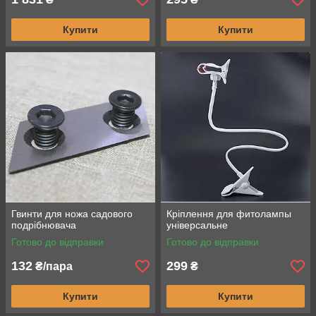
Купити
Купити
Гвинти для ножа садового
Кріплення для фитолампы
подрібнювача
універсальне
Готово до відправки
Готово до відправки
132
299
₴/пара
₴
Купити
Купити