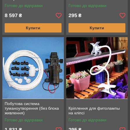
Готово до відправки
Готово до відправки
8 597
295
₴
₴
Купити
Купити
Побутова система
туманоутворення (без блока
Кріплення для фитолампы
живлення)
на кліпсі
Готово до відправки
Готово до відправки
1 831
295
₴
₴