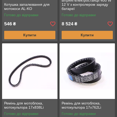
Вітряні електростанції 400 W
Котушка запалювання для
12 V з контролером заряду
мотокоси AL-KO
батареї
Готово до відправки
Готово до відправки
546
8 524
₴
₴
Купити
Купити
Ремінь для мотоблока,
Ремінь для мотоблока,
мотокультора 17х838Li
мотокультора 17х762Li
Готово до відправки
Готово до відправки