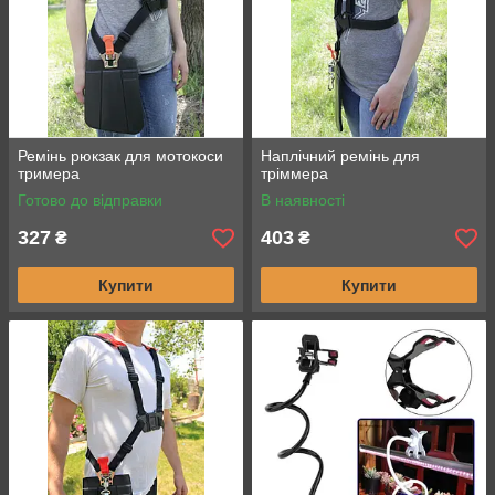
Ремінь рюкзак для мотокоси
Наплічний ремінь для
тримера
тріммера
Готово до відправки
В наявності
327
403
₴
₴
Купити
Купити