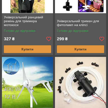
Універсальний ранцевий
ремінь для тріммера
Універсальний тримач для
мотокоси
фитоламп на кліпсі
Готово до відправки
Готово до відправки
327
299
₴
₴
Купити
Купити