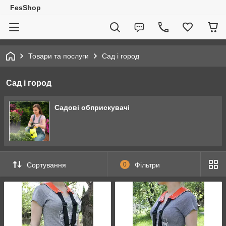
FesShop
Товари та послуги
Сад і город
Сад і город
Садові обприскувачі
Сортування
0
Фільтри