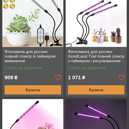
Фітолампа для рослин
Фитолампа для рослин
повний спектр із таймером
GoodLand Trial повний спектр
вимкнення
з таймером і регулюванням
яскравості
Готово до відправки
Готово до відправки
908
1 071
₴
₴
Купити
Купити