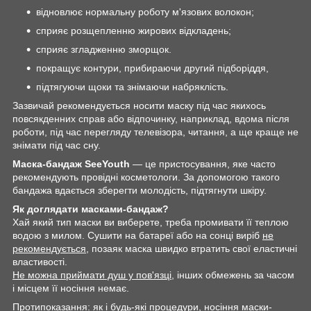
відновлює нормальну роботу м'язових волокон;
сприяє розщепленню жирових відкладень;
сприяє згладженню зморщок.
покращує контури, прибираючи другий підборіддя,
підтягуючи щоки та знімаючи набряклість.
Зазвичай рекомендується носити маску під час якихось
повсякденних справ або відпочинку, наприклад, вдома після
роботи, під час перегляду телевізора, читання, а ще краще не
знімати під час сну.
Маска-бандаж SeeYouth
— це пристосування, яке часто
рекомендують провідні косметологи. За допомогою такого
бандажа вдається зберегти молодість, підтягнути шкіру.
Як доглядати масками-бандаж?
Хай який тип маски ви виберете, треба промивати її теплою
водою з милом. Сушити на батареї або на сонці виріб
не
рекомендується
, позаяк маска швидко втратить свої еластичні
властивості.
Не можна приймати душ у пов'язці
, інших обмежень за часом
і місцем її носіння немає.
Протипоказання: як і будь-які процедури, носіння маски-