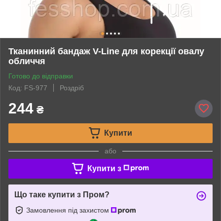
Тканинний бандаж V-Line для корекції овалу
обличчя
Готово до відправки
Код: FS-977
Роздріб
244
₴
Купити
або
Купити з
Що таке купити з Пром?
Замовлення під захистом