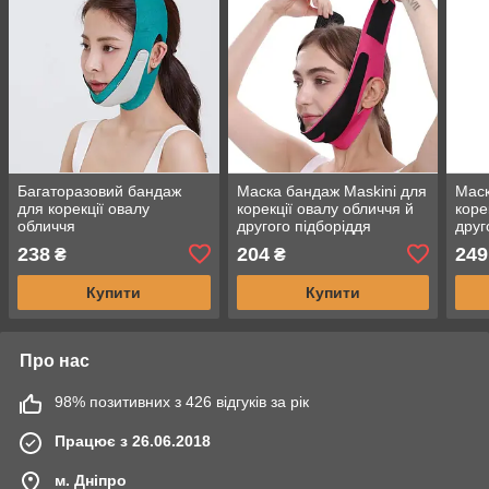
Багаторазовий бандаж
Маска бандаж Maskini для
Маск
для корекції овалу
корекції овалу обличчя й
коре
обличчя
другого підборіддя
друг
238
204
249
₴
₴
Купити
Купити
Про нас
98% позитивних з 426 відгуків за рік
Працює з 26.06.2018
м. Дніпро