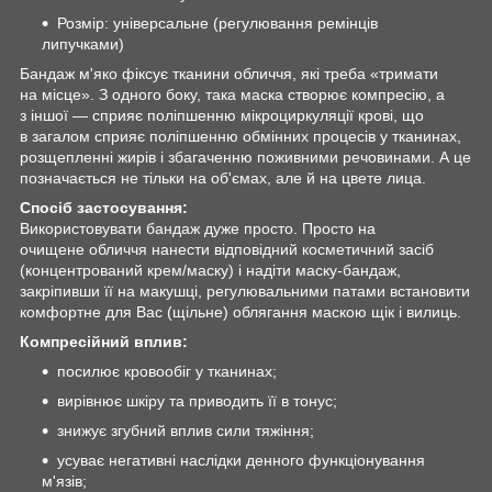
Розмір: універсальне (регулювання ремінців
липучками)
Бандаж м'яко фіксує тканини обличчя, які треба «тримати
на місце». З одного боку, така маска створює компресію, а
з іншої — сприяє поліпшенню мікроциркуляції крові, що
в загалом сприяє поліпшенню обмінних процесів у тканинах,
розщепленні жирів і збагаченню поживними речовинами. А це
позначається не тільки на об'ємах, але й на цвете лица.
Спосіб застосування:
Використовувати бандаж дуже просто. Просто на
очищене обличчя нанести відповідний косметичний засіб
(концентрований крем/маску) і надіти маску-бандаж,
закріпивши її на макушці, регулювальними патами встановити
комфортне для Вас (щільне) облягання маскою щік і вилиць.
Компресійний вплив:
посилює кровообіг у тканинах;
вирівнює шкіру та приводить її в тонус;
знижує згубний вплив сили тяжіння;
усуває негативні наслідки денного функціонування
м'язів;