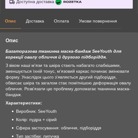
Доступна доставка
Опис
Доставка
Оплата
Умови повернення
Опис
Багаторазова тканинна маска-бандаж SeeYouth для
корекції овалу обличчя й другого підборіддя.
З віком наші м'язи та шкіра стають набагато слабкішими,
зменшується їхній тонус, м'язовий каркас починає змінювати
форму. Унаслідок цього з'являється другий підборіддя,
обвисає шкіра та загалом стає помітнішою деформація овалу
обличчя. Розв'язати цю проблему допомагає тканинна маска-
бандаж.
Характеристики:
Виробник: SeeYouth
Колір: пудра + сірий
Сфера застосування: обличчя, підборіддя
Тип застібки: липучка