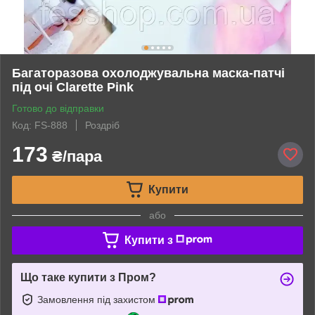
Багаторазова охолоджувальна маска-патчі
під очі Clarette Pink
Готово до відправки
Код: FS-888
Роздріб
173
₴/пара
Купити
або
Купити з
Що таке купити з Пром?
Замовлення під захистом