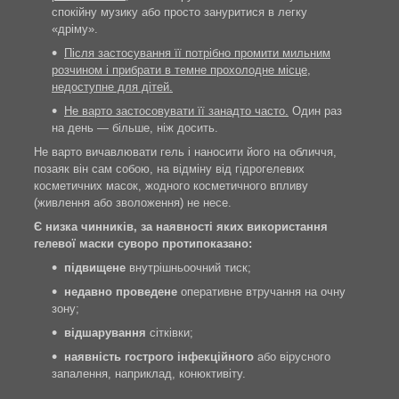
спокійну музику або просто зануритися в легку
«дріму».
Після застосування її потрібно промити мильним
розчином і прибрати в темне прохолодне місце,
недоступне для дітей.
Не варто застосовувати її занадто часто.
Один раз
на день — більше, ніж досить.
Не варто вичавлювати гель і наносити його на обличчя,
позаяк він сам собою, на відміну від гідрогелевих
косметичних масок, жодного косметичного впливу
(живлення або зволоження) не несе.
Є низка чинників, за наявності яких використання
гелевої маски суворо протипоказано:
підвищене
внутрішньоочний тиск;
недавно проведене
оперативне втручання на очну
зону;
відшарування
сітківки;
наявність гострого інфекційного
або вірусного
запалення, наприклад, конюктивіту.