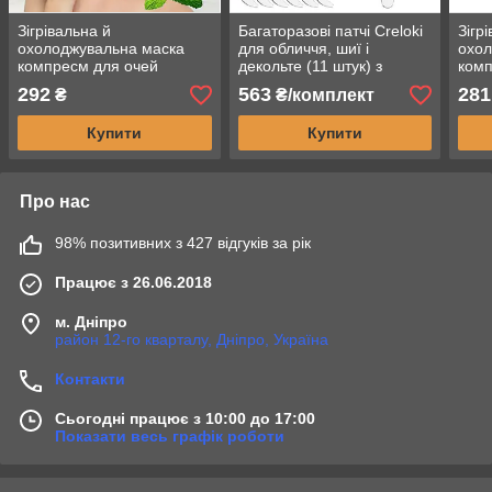
Зігрівальна й
Багаторазові патчі Creloki
Зігр
охолоджувальна маска
для обличчя, шиї і
охол
компресм для очей
декольте (11 штук) з
комп
силікону
292
563
281
₴
₴/комплект
Купити
Купити
Про нас
98% позитивних з 427 відгуків за рік
Працює з 26.06.2018
м. Дніпро
район 12-го кварталу, Дніпро, Україна
Контакти
Сьогодні працює з 10:00 до 17:00
Показати весь графік роботи