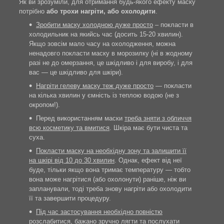
Як ви зрозуміли, для отримання будь-якого ефекту маску
потрібно
або трохи нагріти, або охолодити
.
Зробити маску холодною дуже просто
– покласти в
холодильник на якийсь час (досить 15-20 хвилин).
Якщо зовсім мало часу на охолодження, можна
ненадовго покласти маску в морозилку (ні в жодному
разі не до омерзання, це шкідливо і для виробу, і для
вас — це шкідливо для шкіри).
Нагріти гелеву маску теж дуже просто
— покласти
на кілька хвилин у ємність із теплою водою (не з
окропом!).
Перед використанням маски
треба зняти з обличчя
всю косметику та вмитися
. Шкіра має бути чиста та
суха.
Покласти маску на необхідну зону та залишити її
на шкірі від 10 до 30 хвилин
. Однак, ефект від неї
буде, тільки якщо вона тримає температуру — тобто
вона може нагрітися (або охолонути) раніше, ніж ви
запланували, тоді треба знову нагріти або охолодити
її та завершити процедуру.
Під час застосування необхідно повністю
розслабитися,
бажано зручно лягти та послухати