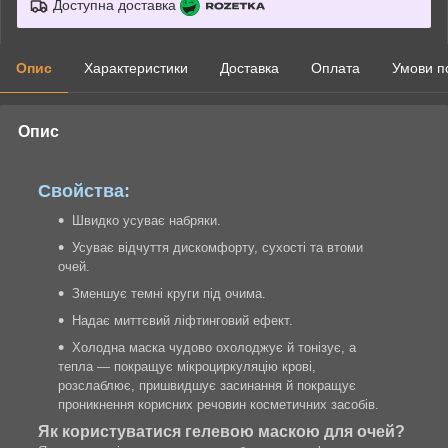
Доступна доставка
Опис
Характеристики
Доставка
Оплата
Умови п
Опис
Свойства:
Швидко усуває набряки.
Усуває відчуття дискомфорту, сухості та втоми
очей.
Зменшує темні круги під очима.
Надає миттєвий ліфтинговий ефект.
Холодна маска чудово охолоджує й тонізує, а
тепла — покращує мікроциркуляцію крові,
розслаблює, пришвидшує засинання й покращує
проникнення корисних речовин косметичних засобів.
Як користуватися гелевою маскою для очей?