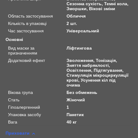
Сезонна сухість, Темні кола,
Зморшки, Вікові зміни
Область застосування
Обличчя
Кількість в упаковці
2 шт.
Час застосування
Універсальний
Основні
Вид маски за
Ліфтингова
призначенням
Додатковий ефект
Зволоження, Тонізація,
Зняття набряклості,
Освітлення, Підтягування,
Стимуляція мікроциркуляції
крові, Усунення кіл під
очима
Вікова група
Без обмежень
Стать
Жіночий
Гіпоалергенний
1
Упаковка засобу
Пакетик
Вага
40 кг
Приховати