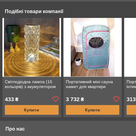
Подібні товари компанії
Світлодіодна лампа (16
Портативний міні сауна
Порт
кольорів) з акумулятором
намет для квартири
інти
433
3 732
313
₴
₴
Купити
Купити
Про нас