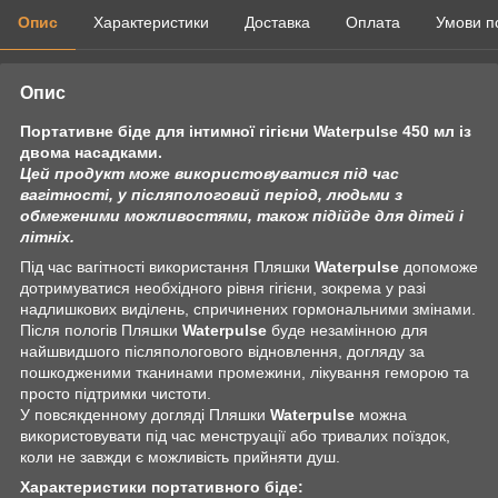
Опис
Характеристики
Доставка
Оплата
Умови п
Опис
Портативне біде для інтимної гігієни Waterpulse 450 мл із
двома насадками.
Цей продукт може використовуватися під час
вагітності, у післяпологовий період, людьми з
обмеженими можливостями, також підійде для дітей і
літніх.
Під час вагітності використання Пляшки
Waterpulse
допоможе
дотримуватися необхідного рівня гігієни, зокрема у разі
надлишкових виділень, спричинених гормональними змінами.
Після пологів Пляшки
Waterpulse
буде незамінною для
найшвидшого післяпологового відновлення, догляду за
пошкодженими тканинами промежини, лікування геморою та
просто підтримки чистоти.
У повсякденному догляді Пляшки
Waterpulse
можна
використовувати під час менструації або тривалих поїздок,
коли не завжди є можливість прийняти душ.
Характеристики портативного біде: