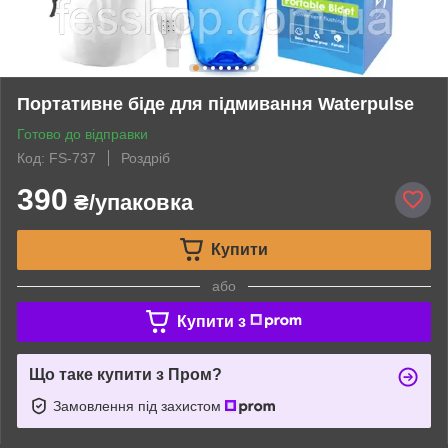
Портативне біде для підмивання Waterpulse
Готово до відправки
Код: FS-737
Роздріб
390
₴/упаковка
Купити
або
Купити з
Що таке купити з Пром?
Замовлення під захистом