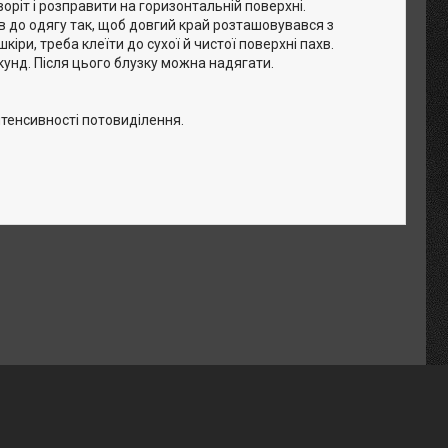
оріт і розправити на горизонтальній поверхні.
хв до одягу так, щоб довгий край розташовувався з
кіри, треба клеїти до сухої й чистої поверхні пахв.
кунд. Після цього блузку можна надягати.
нтенсивності потовиділення.