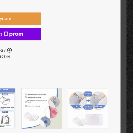
упити
 з
-37
астин