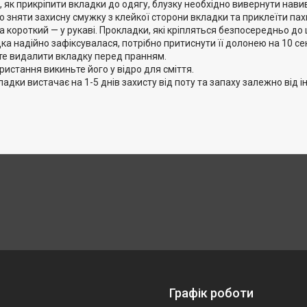
 як прикріпити вкладки до одягу, блузку необхідно вивернути навив
о зняти захисну смужку з клейкої сторони вкладки та приклеїти па
 а короткий — у рукаві. Прокладки, які кріпляться безпосередньо до ш
а надійно зафіксувалася, потрібно притиснути її долонею на 10 се
те видалити вкладку перед пранням.
ристання викиньте його у відро для сміття.
адки вистачає на 1-5 днів захисту від поту та запаху залежно від і
Графік роботи