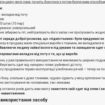
и шкіру своїх пахв, почніть боротися з потом безпечним способом
и:
: вкладки від поту
еві
20 штук (10 пар)
сування: універсальний
я: вбирають піт, нейтралізують його запах і не пропускають жодної
 заради доброї розмови, що «підмістьники» були придумані не 
зу в продажу мали спеціальні вироби з тканини, які вкладалися в 
збавляючи людину зайвої вологи під руками та захищаючи одяг 
еревагами вкладок від поту є те, що ці вироби:
нні, у разі правильного використання не викликають шкірних подра
берігають одяг від «мокрих» плям і руйнівної дії поту.
у продовжити термін експлуатації улюблених речей — тепер не пот
з боку, оскільки є дуже тонкими, чудово сідають у місці кріплення т
є застосування як чоловіками, так і жінками.
 останніх років дасть вам змогу
захистити свій одяг від плям і н
о навантаження.
 використання засобу