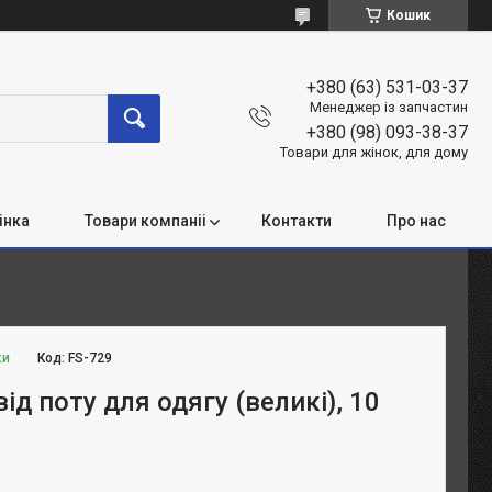
Кошик
+380 (63) 531-03-37
Менеджер із запчастин
+380 (98) 093-38-37
Товари для жінок, для дому
інка
Товари компаніі
Контакти
Про нас
ки
Код:
FS-729
ід поту для одягу (великі), 10