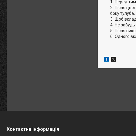
Перед тим,
Після цьог
боку тулуба,
Щоб вкладк
Не забудь
Після вико
Одного вкл