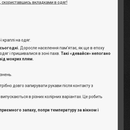
, скориставшись вкладками в одяг!
 краплі на одяг.
сьогодні.
Доросле населення пам'ятає, як ще в епоху
одяг і пришивалися в зоні пахв.
Такі «девайси» непогано
від мокрих плям.
знень.
рібно довго запирувати рукави після контакту з
а випускаються в різних колірних варіантах. Це робить
еприємного запаху, попри температуру за вікном і