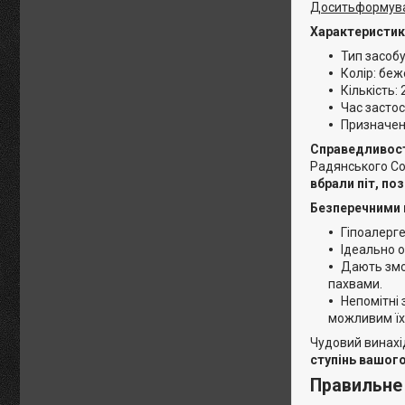
Доситьформуват
Характеристик
Тип засобу
Колір: беж
Кількість: 
Час засто
Призначенн
Справедливості
Радянського Сою
вбрали піт, по
Безперечними п
Гіпоалерге
Ідеально о
Дають змог
пахвами.
Непомітні 
можливим їхн
Чудовий винахід
ступінь вашог
Правильне