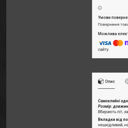
повернення тов
сайту.
Опис
Самоклейні одно
Розмір: довжина
Вбирають піт, з
Вкладки від по
нешкідливий, на