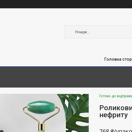
Головна стор
Готово до відправ
Роликови
нефриту
768 ₴/упак