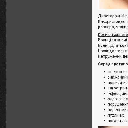
Двосторонній р
Використовуючи 
роллера, можна 
Коли використ
Вранці та вночі
Будь додаткови
Прокидаєтеся з
Напружений день
Серед протипо
гіпертонія;
знижений 
пошкоджен
загострен
інфекційні
алергія, 
порушення 
переломи в
пухлини;
погана зго