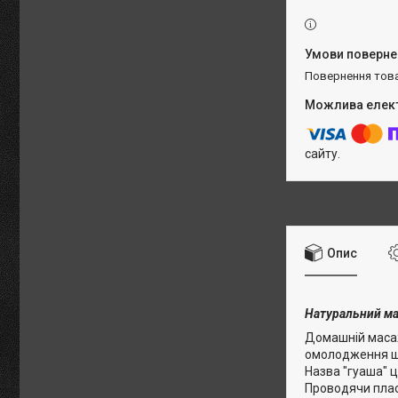
повернення тов
сайту.
Опис
Натуральний ма
Домашній масаже
омолодження шкі
Назва "гуаша" 
Проводячи плас