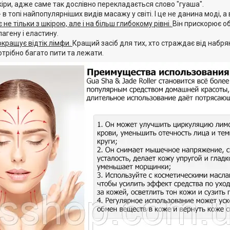
кіри, адже саме так дослівно перекладається слово "гуаша".
- в топі найпопулярніших видів масажу у світі. І це не данина моді, 
не тільки з шкірою, але і на більш глибокому рівні.
Він прискорює об
агену і еластину.
кращує відтік лімфи.
Кращий засіб для тих, хто страждає від набр
отрібно багато пити та лежати.