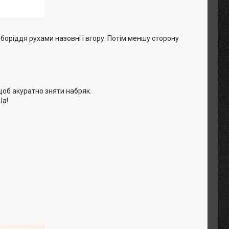
оріддя рухами назовні і вгору. Потім меншу сторону
щоб акуратно зняти набряк.
Ша!