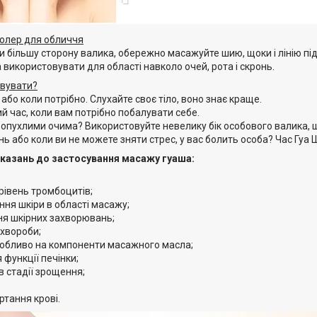
олер для обличчя
більшу сторону валика, обережно масажуйте шию, щоки і лінію підб
використовувати для області навколо очей, рота і скронь.
овувати?
, або коли потрібно. Слухайте своє тіло, воно знає краще.
й час, коли вам потрібно побалувати себе.
 опухлими очима? Використовуйте невелику бік особового валика, 
 або коли ви не можете зняти стрес, у вас болить особа? Час Гуа 
казань до застосування масажу гуаша:
рівень тромбоцитів;
ня шкіри в області масажу;
ня шкірних захворювань;
 хвороби;
особливо на компоненти масажного масла;
функції печінки;
 стадії зрощення;
ртання крові.