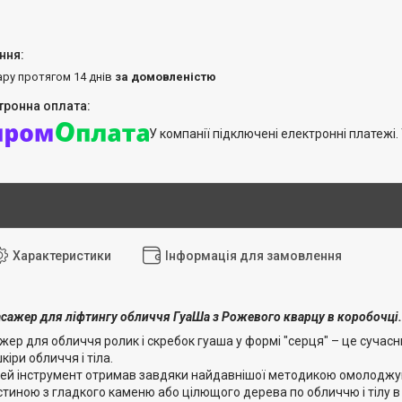
ару протягом 14 днів
за домовленістю
У компанії підключені електронні платежі
Характеристики
Інформація для замовлення
сажер для ліфтингу обличчя ГуаШа з Рожевого кварцу в коробочці.
р для обличчя ролик і скребок гуаша у формі "серця" – це сучасни
ри обличчя і тіла.
цей інструмент отримав завдяки найдавнішої методикою омолоджуюч
тиною з гладкого каменю або цілющого дерева по обличчю і тілу в 