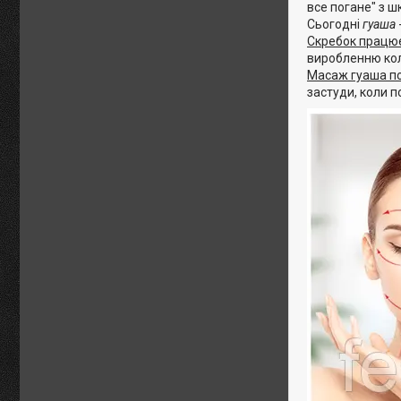
все погане" з ш
Сьогодні
гуаша
Скребок працює 
виробленню кол
Масаж гуаша по
застуди, коли п