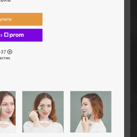
упити
 з
-37
астин