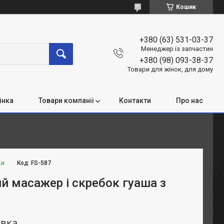
Кошик
+380 (63) 531-03-37
Менеджер із запчастин
+380 (98) 093-38-37
Товари для жінок, для дому
інка
Товари компаніі
Контакти
Про нас
ки
Код:
FS-587
й масажер і скребок гуаша з
овка