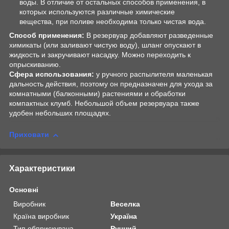
воды. В отличие от остальных способов применения, в
которых используются различные химические
вещества, при поливе необходима только чистая вода.
Способ применения:
В резервуар добавляют разведенные
химикаты (или заливают чистую воду), шланг опускают в
жидкость и закручивают насадку. Можно переходить к
опрыскиванию.
Сфера использования:
у ручного распылителя маленькая
дальность действия, поэтому он предназначен для ухода за
комнатными (балконными) растениями и обработки
компактных клумб. Небольшой объем резервуара также
удобен небольших площадях.
Приховати
Характеристики
Основні
Виробник
Веселка
Країна виробник
Україна
Тип обприскувача
Ручний