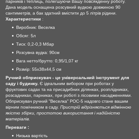
парників і теплиць, полегшуючи Вашу повсякденну роботу.
Дана модель оснащена розсувний вудкою довжиною 90
сантиметрів, а бак здатний вмістити до 5 літрів рідини.
Характеристики
:
Виробник: Веселка
Обсяг: 5л
Тиск: 0,2-0,3 Мбар
Розсувна вудка: 90см
Вага нетто/брутто: 0,95/1,07 кг
Розмір: 55х38х44,5 см
Ручний обприскувач - це універсальний інструмент для
саду і будинку.
Є ідеальним вибором при роботах у
фруктових садах та на присадибних ділянках, розплідниках,
розсадниках, парниках, при роботі з лісовими насадженнями.
Обприскувач ручний "Веселка" РОС-5 надовго стане вашим
вірним помічником в саду.
Пристрій відрізняється відмінною
якістю збірки, простотою використання і надійністю
матеріалів.
Переваги :
Низька вартість