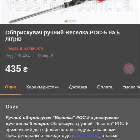
Обприскувач ручний Веселка РОС-5 на 5
літрів
Немає в наявності
Код: FS-484
Роздріб
435
₴
Опис
Характеристики
Доставка
Оплата
Умови п
Опис
Ручний обприскувач "Веселка" РОС-5 з розсувною
ручкою на 5 літрів.
Обприскувач ручний "Веселка" РОС-5
призначений для ефективного догляду за рослинами.
Пристрій ідеально підходить для
саду, городу
, а також