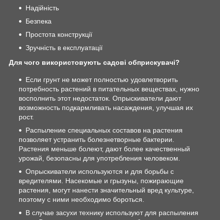
Надійність
Безпека
Простота конструкції
Зручність в експлуатації
Для чого використовують садові обприскувачі?
Если грунт не может полностью удовлетворить
потребность растений в питательных веществах, нужно
восполнить этот недостаток. Опрыскиватели дают
возможность подкармливать насаждения, улучшая их
рост.
Распыление специальных составов на растения
позволяет устранить болезнетворные бактерии.
Растения меньше болеют, дают более качественный
урожай, безопасны для употребления человеком.
Опрыскиватели используются и для борьбы с
вредителями. Насекомые и грызуны, пожирающие
растения, могут нанести значительный вред культуре,
поэтому с ними необходимо бороться.
В случае засухи технику используют для распыления