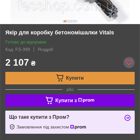
Якір для коробку бетономішалки Vitals
Готово до відправки
Код: FS-399
Роздріб
2 107
₴
Купити
або
Купити з
Що таке купити з Пром?
Замовлення під захистом