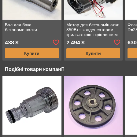
Вал для бака
Мотор для бетономішалки
Фла
бетономешалки
850Вт з конденсатором,
D=23
крильчаткою і кріпленням
438
2 494
630
₴
₴
Купити
Купити
Подібні товари компанії