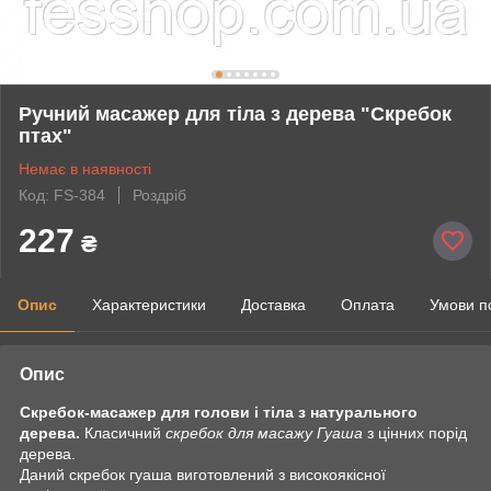
Ручний масажер для тіла з дерева "Скребок
птах"
Немає в наявності
Код: FS-384
Роздріб
227
₴
Опис
Характеристики
Доставка
Оплата
Умови п
Опис
Скребок-масажер для голови і тіла з натурального
дерева.
Класичний
скребок для масажу Гуаша
з цінних порід
дерева.
Даний скребок гуаша виготовлений з високоякісної