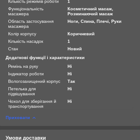
Кількість режимів роботи
1
Функціональність
Косметичний масаж,
масажера
Розминаючий масаж
Область застосування
Ноги, Спина, Плечі, Руки
масажера
Колір корпусу
Коричневий
Кількість насадок
1
Стан
Новий
Додаткові функції і характеристики
Ремінь на руку
Ні
Індикатор роботи
Ні
Вологозахищений корпус
Так
Петелька для
Ні
підвішування
Чохол для зберігання й
Ні
транспортування
Приховати
Умови доставки