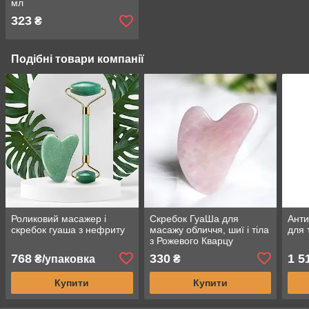
мл
323
₴
Подібні товари компанії
Роликовий масажер і
Скребок ГуаШа для
Анти
скребок гуаша з нефриту
масажу обличчя, шиї і тіла
для 
з Рожевого Кварцу
768
330
1 5
₴/упаковка
₴
Купити
Купити