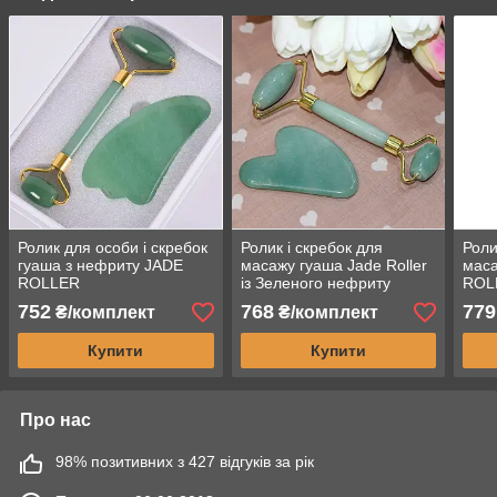
Ролик для особи і скребок
Ролик і скребок для
Роли
гуаша з нефриту JADE
масажу гуаша Jade Roller
мас
ROLLER
із Зеленого нефриту
ROL
кор
752
768
779
₴/комплект
₴/комплект
Купити
Купити
Про нас
98% позитивних з 427 відгуків за рік