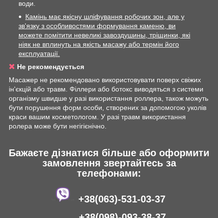
води.
Камінь має якісну шліфування робочих зон, але у
зв'язку з особливостями формування каменю, ви
можете помітити невеликі завоздушины, тріщинки, які
ніяк не вплинуть на якість масажу або термін його
експлуатації.
Не рекомендується
Масажер не рекомендовано використовувати поверх свіжих
ін'єкцій або травм. Філлери або ботокс виводяться з системи
організму швидше у разі використання роллера, також можуть
бути порушення форм особи, створених за допомогою уколів
краси вашим косметологом. У разі травм використання
ролера може бути негігієнічно.
Бажаєте дізнатися більше або оформити
замовлення звертайтесь за
телефонами:
+38(063)-531-03-37
+38(098)-093-38-37