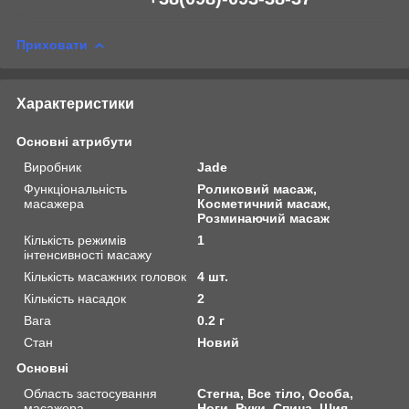
Приховати
Характеристики
Основні атрибути
Виробник
Jade
Функціональність
Роликовий масаж,
масажера
Косметичний масаж,
Розминаючий масаж
Кількість режимів
1
інтенсивності масажу
Кількість масажних головок
4 шт.
Кількість насадок
2
Вага
0.2 г
Стан
Новий
Основні
Область застосування
Стегна, Все тіло, Особа,
масажера
Ноги, Руки, Спина, Шия