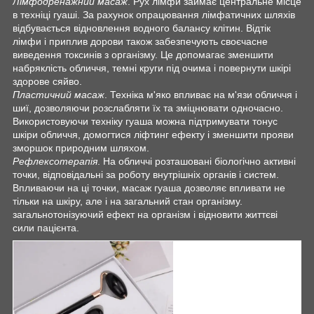
Лімфодренажний масаж
. Рух лімфи займає центральне місце
в техніці гуаші. За рахунок опрацювання лімфатичних шляхів
відбувається відновлення водного балансу клітин. Відтік
лімфи і приплив до
рови також забезпечують своєчасне
виведення токсинів з організму. Це допомагає зменшити
набряклість обличчя, темні круги під очима і повернути шкірі
здорове сяйво.
Пластичний масаж
. Техніка м'яко впливає на м'язи обличчя і
шиї, дозволяючи розслабляти їх та зміцнювати одночасно.
Використовуючи техніку гуаша можна підтримувати тонус
шкіри обличчя, домогтися ліфтинг ефекту і зменшити прояви
зморшок природним шляхом.
Рефлексотерапія
. На обличчі розташовані біологічно активні
точки, відповідальні за роботу внутрішніх органів і систем.
Впливаючи на ці точки, масаж гуаша дозволяє впливати не
тільки на шкіру, але і на загальний стан організму.
загальнотонізуючий ефект на організм і відновити життєві
сили пацієнта.