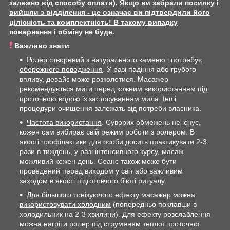
залежно від способу оплати). Якщо ви забрали посилку і
вийшли з відділення - це означає ви підтвердили його
цілісність та комплектність! В такому випадку
повернення і обміну не буде.
Важливо знати
Ролер створений з натурального каменю і потребує
обережного поводження
. У разі падіння або грубого
впливу, девайс може розколотися. Масажер
рекомендується мити перед кожним використанням під
проточною водою із застосуванням мила. Інші
процедури очищення залежать від потреби власника.
Частота використання
. Суворих обмежень не існує,
кожен сам вибирає свій режим роботи з ролером. В
якості профілактики для особи досить практикувати 2-3
рази в тиждень, у разі інтенсивного курсу, масаж
можливий кожен день. Сеанс також може бути
проведений перед виходом у світ або важливим
заходом в якості підготовчого б'юті ритуалу.
Для більшого тонізуючого ефекту масажер можна
використовувати холодним
(попередньо поклавши в
холодильник на 2-3 хвилини). Для ефекту розслаблення
можна нагріти ролер під струменем теплої проточної