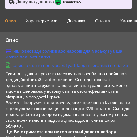
Доступна доставка
Опис
Характеристики
Доставка
Оплата
Умови п
Опис
Інші різновиди роликів або наборів для масажу Гуа Ша
можна подивитися тут
Корисна стаття про масаж Гуа-Ша для новачків і не тільки
Гуа-ша
– давня практика масажу тіла і особи, що прийшла з
традиційної китайської медицини. Сьогодні техніка і
однойменний інструмент, створений з натурального каменю,
відома і шанована у всьому світі за свою ефективність в
підтримці молодості і краси.
Ролер
– інструмент для масажу, який прийшов з Китаю, де їм
користувалися жінки вищих станів ще з XVII століття. Сьогодні
техніка роботи з ролером відома і шанована у всьому світі за
свою ефективність в підтримці молодості і сяйва шкіри
обличчя.
Що Ви отримаєте при використанні даного набору: