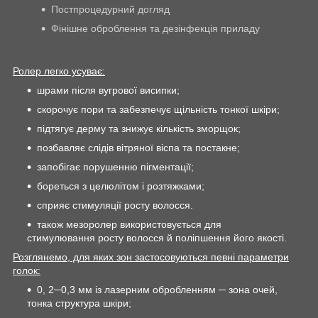
Постпроцедурний догляд
Фінішне оброблення та дезінфекція приладу
Ролер легко усуває:
шрами після вугрової висипки;
скорочує пори та забезпечує щільність тонкої шкіри;
підтягує дерму та знижує кількість зморщок;
позбавляє слідів вітряної віспа та постакне;
запобігає порушенню пігментації;
бореться з целюлітом і розтяжками;
сприяє стимуляції росту волосся.
також мезоролер використовується для
стимулювання росту волосся й поліпшення його якості.
Розглянемо, для яких зон застосовуються певні параметри
голок:
0, 2─0,3 мм із лазерним обробленням ─ зона очей,
тонка структура шкіри;