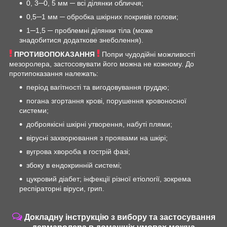
0, 3─0, 5 мм ─ всі ділянки обличчя;
0,5─1 мм ─ обробка шкірних покривів голови;
1─1,5 ─ проблемні ділянки тіла (може
знадобитися додаткове знеболення).
ПРОТИВОПОКАЗАННЯ
Попри чудодійні можливості
мезоролера, застосовувати його можна не кожному. До
протипоказання належать:
період вагітності та вигодовування груддю;
погана згортання крові, порушення кровоносної
системи;
доброякісні шкірні утворення, набуті плями;
вірусні захворювання з проявами на шкірі;
вугрова хвороба в гострій фазі;
збоку в ендокринній системі;
цукровий діабет; інфекції різної етіології, зокрема
респіраторні віруси, грип.
Докладну інструкцію з вибору та застосування