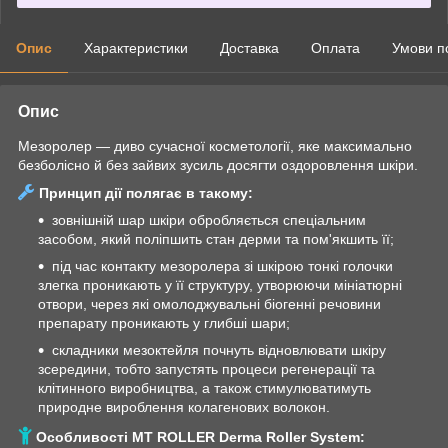
Опис
Характеристики
Доставка
Оплата
Умови п
Опис
Мезоролер — диво сучасної косметології, яке максимально
безболісно й без зайвих зусиль досягти оздоровлення шкіри.
Принцип дії полягає в такому:
зовнішній шар шкіри обробляється спеціальним
засобом, який поліпшить стан дерми та пом'якшить її;
під час контакту мезоролера зі шкірою тонкі голочки
злегка проникають у її структуру, утворюючи мініатюрні
отвори, через які омолоджувальні біогенні речовини
препарату проникають у глибші шари;
складники мезоктейля почнуть відновлювати шкіру
зсередини, тобто запустять процеси регенерації та
клітинного виробництва, а також стимулюватимуть
природне вироблення колагенових волокон.
Особливості MT ROLLER Derma Roller System: