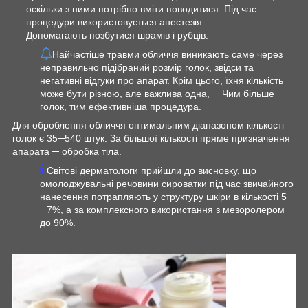
оскільки з ними потрібно вміти поводитися. Під час
процедури використовується анестезія.
Допомагають позбутися шрамів і рубців.
Найчастіше травми обличчя виникають саме через
неправильно підібраний розмір голок, звідси та
негативні відгуки про апарат. Крім цього, їхня кількість
може бути різною, але важлива одна, ─ Чим більше
голок, тим ефективніша процедура.
Для оброблення обличчя оптимальним діапазоном кількості
голок є 35─540 штук. За більшої кількості пряме призначення
апарата ─ обробка тіла.
Світові дерматологи прийшли до висновку, що
омолоджувальні речовини сироватки під час звичайного
нанесення потрапляють у структуру шкіри в кількості 5
─7%, а за комплексного використання з мезоролером
до 90%.