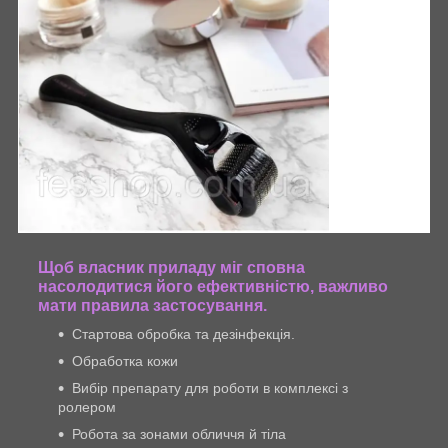
Щоб власник приладу міг сповна
насолодитися його ефективністю, важливо
мати правила застосування.
Стартова обробка та дезінфекція.
Обработка кожи
Вибір препарату для роботи в комплексі з
ролером
Робота за зонами обличчя й тіла