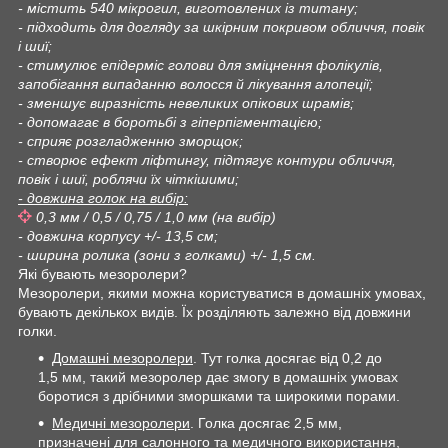
- містить 540 мікрогил, виготовлених із титану;
- підходить для догляду за шкірним покривом обличчя, повік
і шиї;
- стимулює епідерміс голови для зміцнення фолікулів,
запобігання випаданню волосся й лікування алопеції;
- зменшує виразність невеликих опікових шрамів;
- допомагає в боротьбі з гіперпігментацією;
- сприяє розгладженню зморщок;
- створює ефект ліфтингу, підтягує контури обличчя,
повік і шиї, роблячи їх чіткішими;
- довжина голок на вибір:
0,3 мм / 0,5 / 0,75 / 1,0 мм (на вибір)
- довжина корпусу +/- 13,5 см;
- ширина ролика (зони з голками) +/- 1,5 см.
Які бувають мезоролери?
Мезоролери, якими можна користуватися в домашніх умовах,
бувають декількох видів. Їх розділяють залежно від довжини
голки.
Домашні мезоролери
. Тут голка досягає від 0,2 до
1,5 мм, такий мезоролер дає змогу в домашніх умовах
боротися з дрібними зморшками та широкими порами.
Медичні мезоролери
. Голка досягає 2,5 мм,
призначені для салонного та медичного використання,