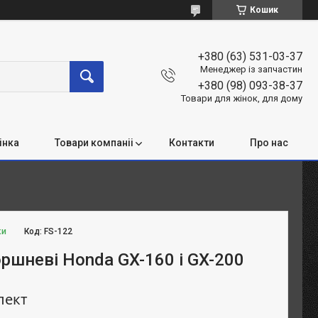
Кошик
+380 (63) 531-03-37
Менеджер із запчастин
+380 (98) 093-38-37
Товари для жінок, для дому
інка
Товари компаніі
Контакти
Про нас
ки
Код:
FS-122
ршневі Honda GX-160 і GX-200
лект