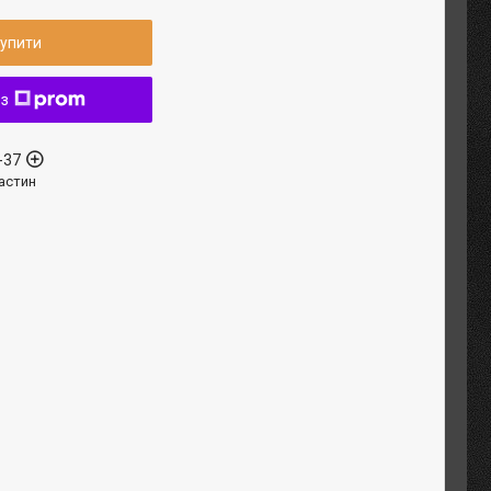
упити
 з
-37
астин