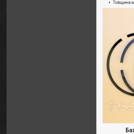
Товщина м
Ба