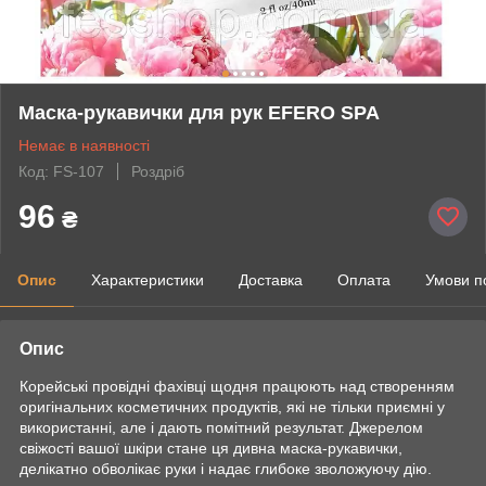
Маска-рукавички для рук EFERO SPA
Немає в наявності
Код: FS-107
Роздріб
96
₴
Опис
Характеристики
Доставка
Оплата
Умови п
Опис
Корейські провідні фахівці щодня працюють над створенням
оригінальних косметичних продуктів, які не тільки приємні у
використанні, але і дають помітний результат. Джерелом
свіжості вашої шкіри стане ця дивна маска-рукавички,
делікатно обволікає руки і надає глибоке зволожуючу дію.