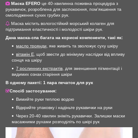
Маска EFERO
це 40-хвилинна поживна процедура з
рукавичок, розроблена для заспокоєння, пом'якшення та
омолодження сухих грубих рук.
Маска містить вологостійкий морський колаген для
підтримання еластичності і молодості шкіри рук.
Дана маска-спа багата на корисні компоненти, такі як:
масло троянди
, яке живить та зволожує суху шкіру
вітамін Е
, щоб звести до мінімуму наслідки від впливу
сонця на шкіру
7 рослинних екстрактів
, для зменшення пігментації і
видимих ознак старіння шкіри
В одному пакеті: 1 пара печаток для рук
Спосіб застосування:
Вимийте руки теплою водою
Відкрийте упаковку і надіньте рукавички на руки
Через 20-40 хвилин зніміть рукавички. Залишки маски
масажними рухами розподіліть по шкірі рук