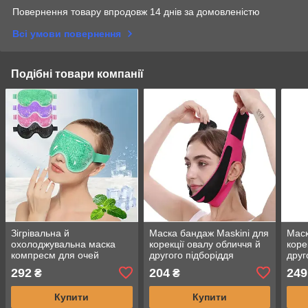
Повернення товару впродовж 14 днів за домовленістю
Всі умови повернення
Подібні товари компанії
Зігрівальна й
Маска бандаж Maskini для
Маск
охолоджувальна маска
корекції овалу обличчя й
коре
компресм для очей
другого підборіддя
друг
292
204
249
₴
₴
Купити
Купити