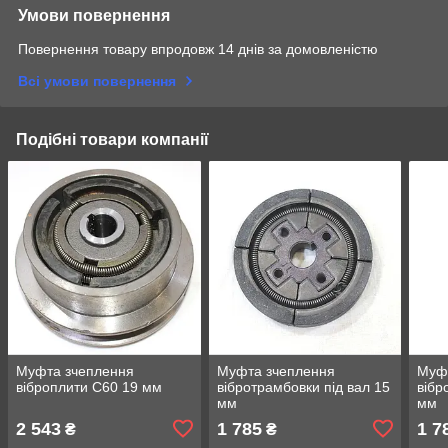
Умови повернення
Повернення товару впродовж 14 днів за домовленістю
Всі умови повернення
Подібні товари компанії
Муфта зчеплення
Муфта зчеплення
Муф
віброплити С60 19 мм
вібротрамбовки під вал 15
вібр
мм
мм
2 543
1 785
1 7
₴
₴