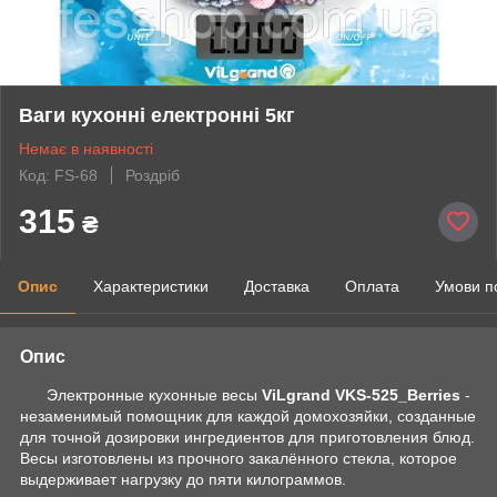
Ваги кухонні електронні 5кг
Немає в наявності
Код: FS-68
Роздріб
315
₴
Опис
Характеристики
Доставка
Оплата
Умови п
Опис
Электронные кухонные весы
ViLgrand VKS-525_Berries
-
незаменимый помощник для каждой домохозяйки, созданные
для точной дозировки ингредиентов для приготовления блюд.
Весы изготовлены из прочного закалённого стекла, которое
выдерживает нагрузку до пяти килограммов.